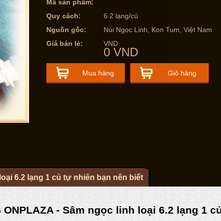
Mã sản phẩm:
Quy cách:
6.2 lạng/củ
Nguồn gốc:
Núi Ngọc Linh, Kon Tum, Việt Nam
Giá bán lẻ:
VND
0 VND
Mua hàng
Giỏ hàng
oại 6.2 lạng 1 củ tự nhiên bạn nên biết
ONPLAZA - Sâm ngọc linh loại 6.2 lạng 1 củ