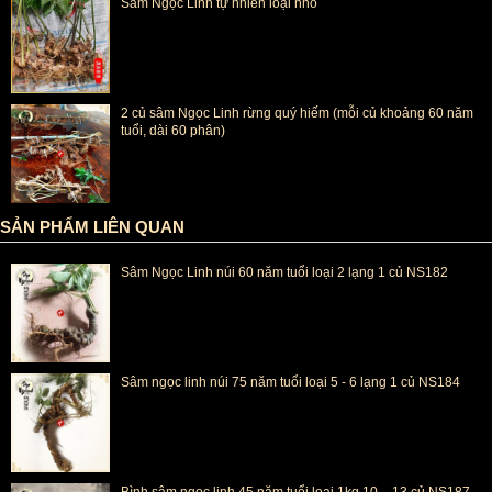
Sâm Ngọc Linh tự nhiên loại nhỏ
2 củ sâm Ngọc Linh rừng quý hiếm (mỗi củ khoảng 60 năm
tuổi, dài 60 phân)
SẢN PHẨM LIÊN QUAN
Sâm Ngọc Linh núi 60 năm tuổi loại 2 lạng 1 củ NS182
Sâm ngọc linh núi 75 năm tuổi loại 5 - 6 lạng 1 củ NS184
Bình sâm ngọc linh 45 năm tuổi loại 1kg 10 – 13 củ NS187