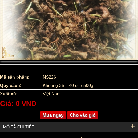
Mã sản phẩm:
NS226
Quy cách:
Khoảng 35 – 40 củ / 500g
Xuất xứ:
Việt Nam
Giá: 0 VND
Mua ngay
Cho vào giỏ
+
MÔ TẢ CHI TIẾT