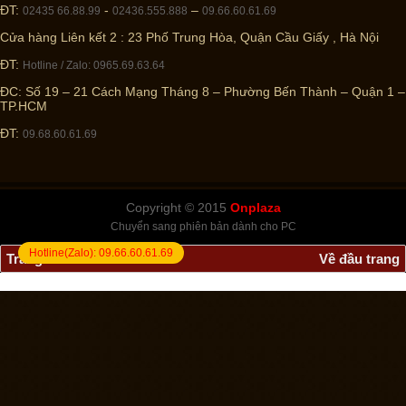
ĐT:
-
–
02435 66.88.99
02436.555.888
09.66.60.61.69
Cửa hàng Liên kết 2 : 23 Phố Trung Hòa, Quận Cầu Giấy , Hà Nội
ĐT:
Hotline / Zalo: 0965.69.63.64
ĐC: Số 19 – 21 Cách Mạng Tháng 8 – Phường Bến Thành – Quận 1 –
TP.HCM
ĐT:
09.68.60.61.69
Copyright © 2015
Onplaza
Chuyển sang phiên bản dành cho PC
Hotline(Zalo):
09.66.60.61.69
Trang chủ
Về đầu trang