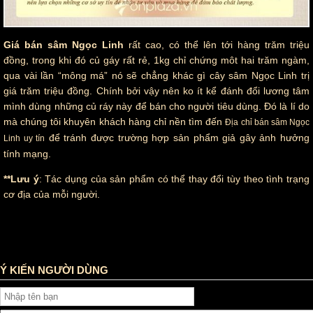
Giá bán sâm Ngọc Linh
rất cao, có thể lên tới hàng trăm triệu
đồng, trong khi đó củ gáy rất rẻ, 1kg chỉ chứng môt hai trăm ngàm,
qua vài lần “mông má” nó sẽ chẳng khác gì cây sâm Ngọc Linh trị
giá trăm triệu đồng. Chính bởi vậy nên ko ít kể đánh đổi lương tâm
mình dùng những củ ráy này để bán cho người tiêu dùng. Đó là lí do
mà chúng tôi khuyên khách hàng chỉ nền tìm đến
Địa chỉ bán sâm Ngọc
để tránh được trường hợp sản phẩm giả gây ảnh hưởng
Linh uy tín
tính mạng.
**Lưu ý
: Tác dụng của sản phẩm có thể thay đổi tùy theo tình trạng
cơ địa của mỗi người.
Tag :
Ý KIẾN NGƯỜI DÙNG