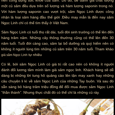
nên công dụng sức khỏe của sâm. Do đó, để đánh giá chất lượng
một củ sâm đều dựa trên số lượng và hàm lượng saponin trong nó.
Với hàm lượng saponin cao vượt trội, sâm Ngọc Linh được công
nhận là loại sâm hàng đầu thế giới .Điều may mắn là đến nay sâm
Ngọc Linh chỉ có thể tìm thấy ở Việt Nam.
Sâm Ngọc Linh có tuổi thọ rất dài, tuổi đời sinh trưởng có thể lên đến
hàng trăm năm. Những cây thông thường cũng có thể lên đến 30
năm tuổi. Tuổi đời càng cao, sâm lại bổ dưỡng và quý hiếm nên có
không ít người lùng tìm những củ sâm trên 30 năm tuổi. Tham khảo
tự nhiêu
giá sâm Ngọc Linh
Có lẽ, bởi sâm Ngọc Linh có giá trị rất cao nên có không ít người
đánh đổi lương tâm mình làm giả sâm ngọc linh. Khách hàng sẽ dễ
dàng bị những lời tung hô quảng cáo lên tận may xanh hay những
câu chuyện li kì về sâm Ngọc Linh của những Tay buôn. Và sau đó
sẵn sàng bỏ hàng trăm triệu đồng để đổi mua được sâm Ngọc Linh
“thần thánh”. Nhưng thực chất đó có thể chỉ là những củ ráy.