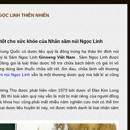
ỌC LINH THIÊN NHIÊN
tốt cho sức khỏe của Nhân sâm núi Ngọc Linh
ng Quốc có dược liệu quý là đông trùng hạ thảo thì đỉnh núi
quý là Sâm Ngọc Linh
Ginseng Việt Nam
. Sâm Ngọc Linh được
Đăng gọi là loài thảo dược hỗ trợ chữa bách bệnh có giá trị vô
ng dùng làm thuốc chữa sốt rét, ốm đau, chữa lành vết thương
m núi Ngọc Linh
vẫn là một thượng dược quý mà bất kì ai cũng
ờng Thọ được phát hiện năm 1973 bởi dược sĩ Đào Kim Long
Bộ thì loài sâm quý này vẫn là một bí mật riêng của người đồng
à khoa học cũng phải mất nhiều năm nghiên cứu mới có thể tìm
oại dược liệu huyền bí này, nó được mệnh danh là loại nhân sâm