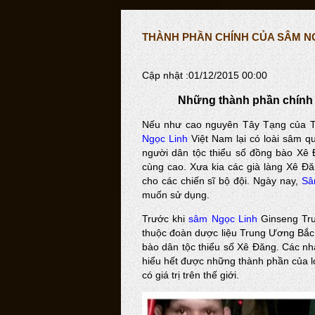
THÀNH PHẦN CHÍNH CỦA SÂM NG
Cập nhật :01/12/2015 00:00
Những thành phần chính 
Nếu như cao nguyên Tây Tạng của Tru
Ngọc Linh
Việt Nam lại có loài sâm 
người dân tộc thiểu số đồng bào Xê 
cùng cao. Xưa kia các già làng Xê Đă
cho các chiến sĩ bộ đội. Ngày nay,
Sâ
muốn sử dụng.
Trước khi
sâm Ngọc Linh
Ginseng Trư
thuộc đoàn dược liệu Trung Ương Bắc 
bào dân tộc thiểu số Xê Đăng. Các nh
hiểu hết được những thành phần của l
có giá trị trên thế giới.