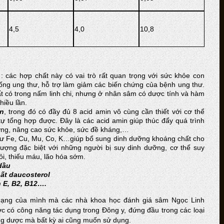
4,5
4,0
10,8
: các hợp chất này có vai trò rất quan trọng với sức khỏe con
hống ung thư, hỗ trợ làm giảm các biến chứng của bệnh ung thư.
t có trong nấm linh chi, nhưng ở nhân sâm có dược tính và hàm
hiều lần.
in
, trong đó có đầy đủ 8 acid amin vô cùng cần thiết với cơ thể
tự tổng hợp được. Đây là các acid amin giúp thúc đẩy quá trình
ưỡng, nâng cao sức khỏe, sức đề kháng,…
ư Fe, Cu, Mu, Co, K…giúp bổ sung dinh dưỡng khoáng chất cho
tượng đặc biệt với những người bị suy dinh dưỡng, cơ thể suy
i, thiếu máu, lão hóa sớm.
 dầu
hất daucosterol
n E, B2, B12….
dạng của mình mà các nhà khoa học đánh giá sâm Ngọc Linh
c có công năng tác dụng trong Đông y, đứng đầu trong các loại
ợng dược mà bất kỳ ai cũng muốn sử dụng.