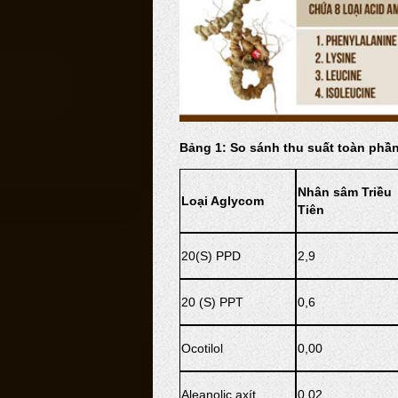
Bảng 1: So sánh thu suất toàn phầ
Nhân sâm Triều
Loại Aglycom
Tiên
20(S) PPD
2,9
20 (S) PPT
0,6
Ocotilol
0,00
Aleanolic axít
0,02