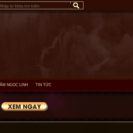
Bình sâm ngọc linh 45 năm tuổi loại
1kg 10 – 13 củ NS187
SÂM NGỌC LINH
TIN TỨC