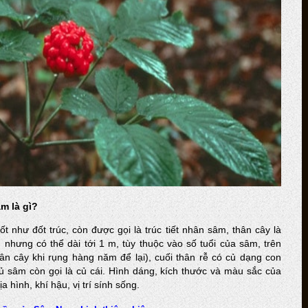
m là gì?
t như đốt trúc, còn được gọi là trúc tiết nhân sâm, thân cây là
 nhưng có thể dài tới 1 m, tùy thuộc vào số tuổi của sâm, trên
n cây khi rụng hàng năm để lại), cuối thân rễ có củ dạng con
củ sâm còn gọi là củ cái. Hình dáng, kích thước và màu sắc của
 hình, khí hậu, vị trí sính sống.