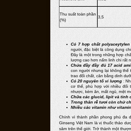
Thu suất toàn phần
3,5
(%)
Có 7 hợp chất polyaceytylen
người, đặc biệt là công dụng c
Đây là một trong những hợp chấ
lượng cao hơn nấm linh chi rất n
Chứa đầy đầy đủ 17 acid am
con người nhưng lại không thể 
trao đổi chất, cân bằng dinh d
Có 20 nguyên tố vi lượng
: Nh
cơ thể, phù hợp với nhiều đối 
nhược, kém ăn, mất ngủ, mệt mỏ
Chữa các glucid, lipit và tinh
Trong thân rễ tươi còn chứ c
Nhiều các vitamin như vitami
Chính vì thành phần phong phú đa 
Ginseng Việt Nam là vị thuốc thảo dượ
sâm trên thế giới. Trở thành một thư