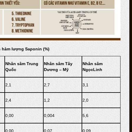
n hàm lượng Saponin (%)
Nhân sâm Trung
Nhân sâm Tây
Nhân sâm
Quốc
Dương – Mỹ
NgọcLinh
2,1
2,7
3,1
2,4
1,2
2,0
0,00
0,004
5,6
0,00
0,07
0,09