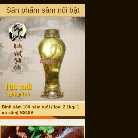
Bình sâm 100 năm tuổi ( loại 2,1kg/ 1
Sản phẩm sâm nổi bật
củ sâm) NS189
Sâm núi Ngọc Linh tự nhiên loại 6
lạng 1 củ