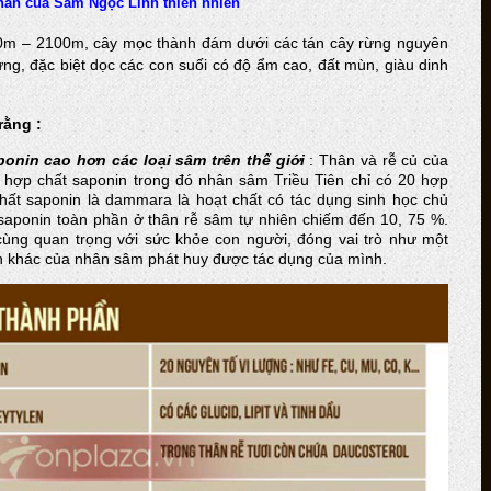
ần của Sâm Ngọc Linh thiên nhiên
0m – 2100m, cây mọc thành đám dưới các tán cây rừng nguyên
ng, đặc biệt dọc các con suối có độ ẩm cao, đất mùn, giàu dinh
rằng :
onin cao hơn các loại sâm trên thế giới
: Thân và rễ củ của
hợp chất saponin trong đó nhân sâm Triều Tiên chỉ có 20 hợp
chất saponin là dammara là hoạt chất có tác dụng sinh học chủ
aponin toàn phần ở thân rễ sâm tự nhiên chiếm đến 10, 75 %.
cùng quan trọng với sức khỏe con người, đóng vai trò như một
ần khác của nhân sâm phát huy được tác dụng của mình.