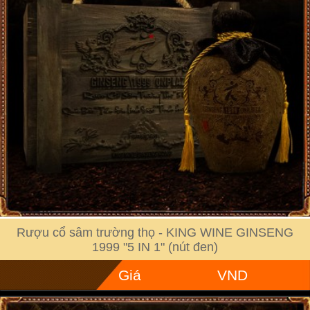
Rượu cổ sâm trường thọ - KING WINE GINSENG
1999 "5 IN 1" (nút đen)
Giá
VND