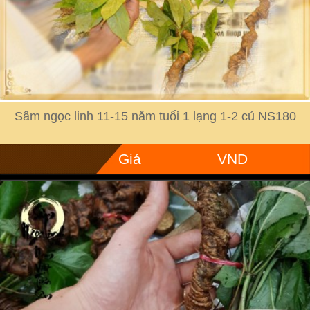
Sâm ngọc linh 11-15 năm tuổi 1 lạng 1-2 củ NS180
Giá
VND