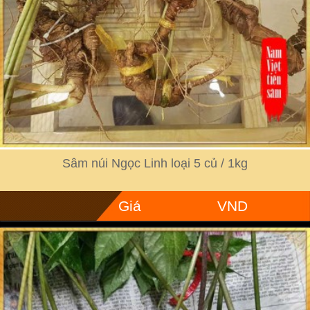
Sâm núi Ngọc Linh loại 5 củ / 1kg
Giá
VND