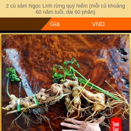
2 củ sâm Ngọc Linh rừng quý hiếm (mỗi củ khoảng
60 năm tuổi, dài 60 phân)
Giá
VND