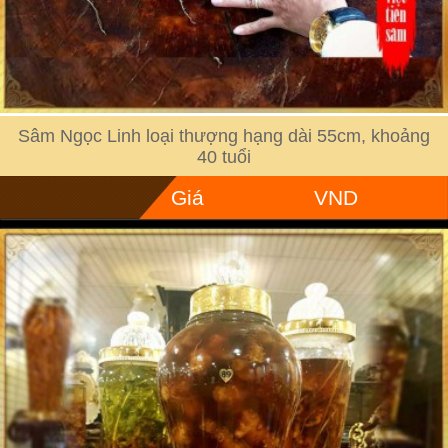
Sâm Ngọc Linh loại thượng hạng dài 55cm, khoảng
40 tuổi
Giá
VND