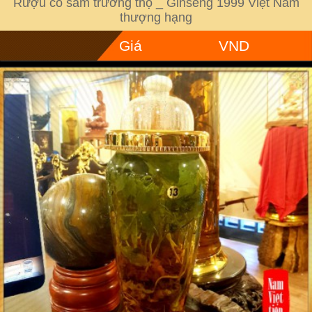
Rượu cổ sâm trường thọ _ Ginseng 1999 Việt Nam
thượng hạng
Giá
VND