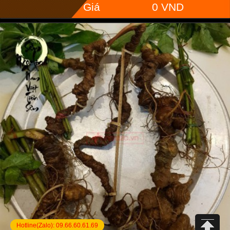
Giá
0 VND
Hotline(Zalo):
09.66.60.61.69