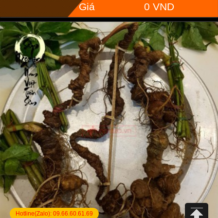
Giá
0 VND
Hotline(Zalo):
09.66.60.61.69