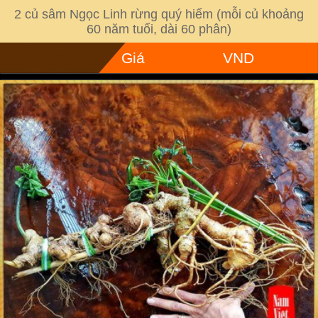
2 củ sâm Ngọc Linh rừng quý hiếm (mỗi củ khoảng
60 năm tuổi, dài 60 phân)
Giá
VND