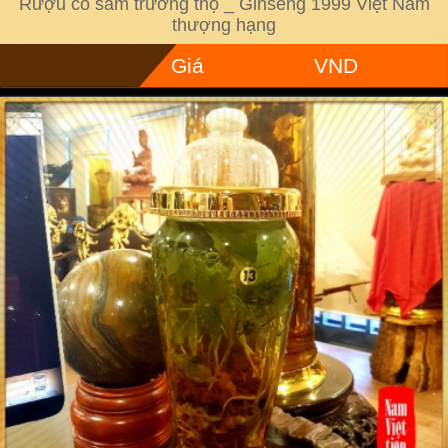
Rượu cổ sâm trường thọ _ Ginseng 1999 Việt Nam
thượng hạng
Giá
VND