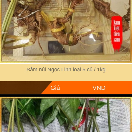
Sâm núi Ngọc Linh loại 5 củ / 1kg
Giá
VND