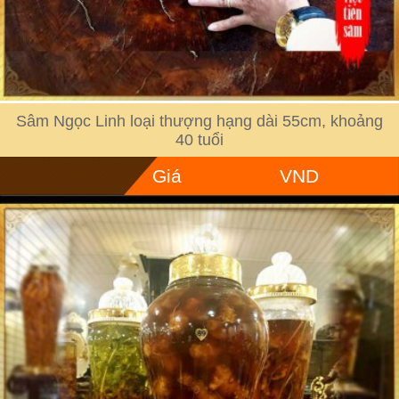
Sâm Ngọc Linh loại thượng hạng dài 55cm, khoảng
40 tuổi
Giá
VND