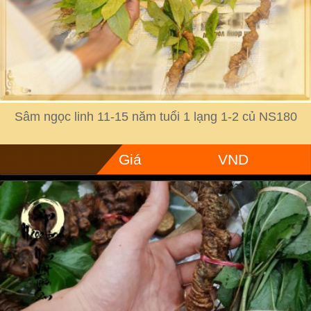
Sâm ngọc linh 11-15 năm tuổi 1 lạng 1-2 củ NS180
Giá
VND