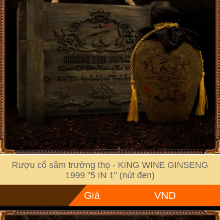
Rượu cổ sâm trường thọ - KING WINE GINSENG
1999 "5 IN 1" (nút đen)
Giá
VND